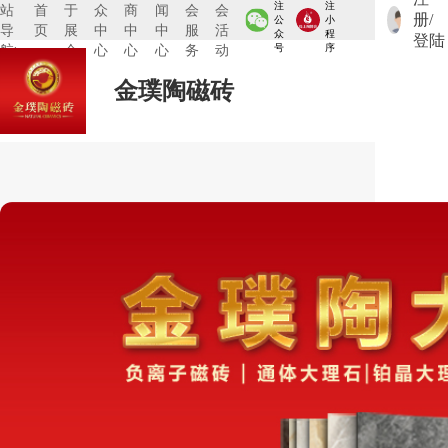
注
注
站
首
于
众
商
闻
会
会
册/
公
小
导
页
展
中
中
中
服
活
众
程
登陆
航:
会
心
心
心
务
动
号
序
金璞陶磁砖