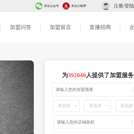
注册/登陆
关注公众号
关注小程序
加盟问答
加盟留言
直播招商
为
392040
人提供了加盟服务