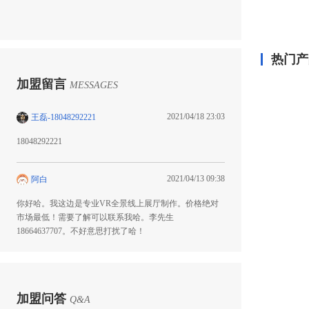
热门产
加盟留言
MESSAGES
2021/04/18 23:03
王磊-18048292221
18048292221
2021/04/13 09:38
阿白
你好哈。我这边是专业VR全景线上展厅制作。价格绝对
市场最低！需要了解可以联系我哈。李先生
18664637707。不好意思打扰了哈！
加盟问答
Q&A