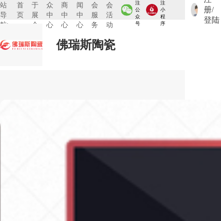
注
注
站
首
于
众
商
闻
会
会
册/
公
小
导
页
展
中
中
中
服
活
众
程
登陆
航:
会
心
心
心
务
动
号
序
佛瑞斯陶瓷