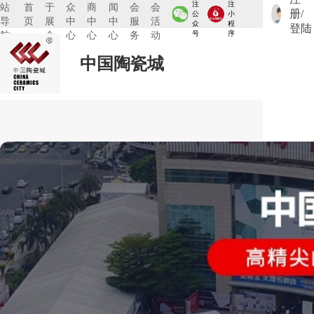
注
注
站
首
于
众
商
闻
会
会
册/
公
小
导
页
展
中
中
中
服
活
众
程
登陆
航:
会
心
心
心
务
动
号
序
中国陶瓷城