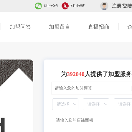
注册/登陆
关注公众号
关注小程序
加盟问答
加盟留言
直播招商
为
392040
人提供了加盟服务