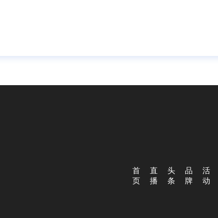
首
直
头
品
活
页
播
条
牌
动