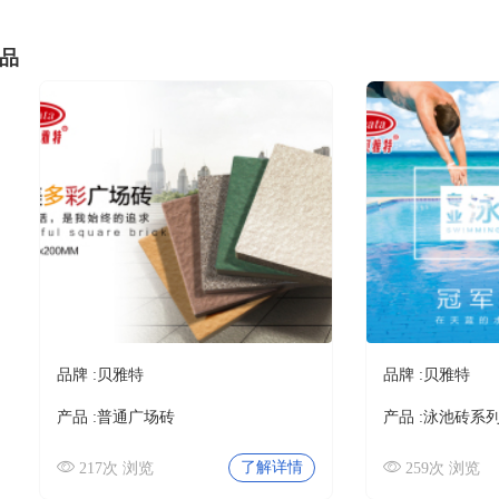
品
品牌 :
贝雅特
品牌 :
贝雅特
产品 :
普通广场砖
产品 :
泳池砖系
了解详情
217次 浏览
259次 浏览