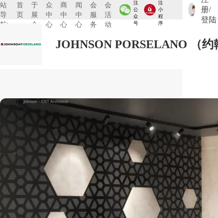
注
注
站
首
于
众
商
闻
会
会
册/
公
小
导
页
展
中
中
中
服
活
众
程
登陆
航:
会
心
心
心
务
动
号
序
JOHNSON PORSELANO （