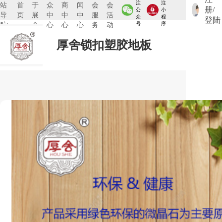
注
注
站
首
于
众
商
闻
会
会
册/
公
小
导
页
展
中
中
中
服
活
众
程
登陆
航:
会
心
心
心
务
动
号
序
厚舍锁扣塑胶地板