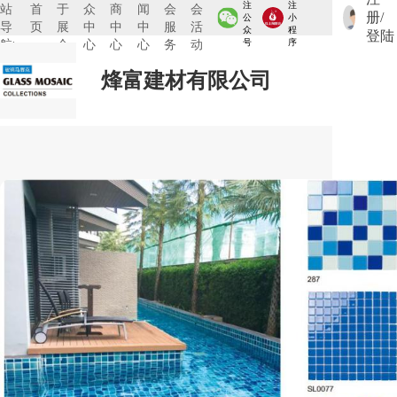
注
注
站
首
于
众
商
闻
会
会
册/
公
小
导
页
展
中
中
中
服
活
众
程
登陆
航:
会
心
心
心
务
动
号
序
烽富建材有限公司