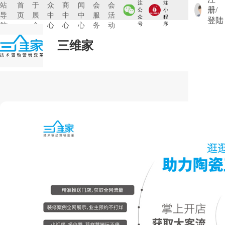
注
注
站
首
于
众
商
闻
会
会
册/
公
小
导
页
展
中
中
中
服
活
众
程
登陆
航:
会
心
心
心
务
动
号
序
三维家