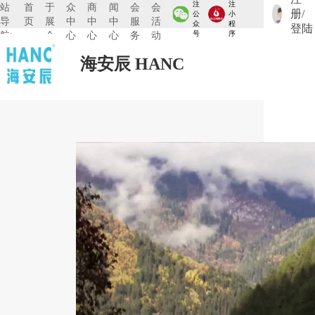
注
注
站
首
于
众
商
闻
会
会
册/
公
小
导
页
展
中
中
中
服
活
众
程
登陆
航:
会
心
心
心
务
动
号
序
海安辰 HANC