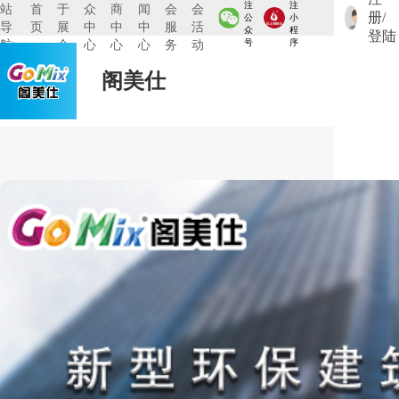
注
注
站
首
于
众
商
闻
会
会
册/
公
小
导
页
展
中
中
中
服
活
众
程
登陆
航:
会
心
心
心
务
动
号
序
阁美仕