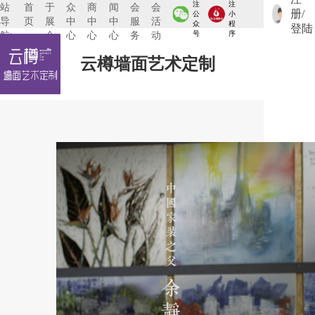
注
注
站
首
于
众
商
闻
会
会
册/
公
小
导
页
展
中
中
中
服
活
众
程
登陆
航:
会
心
心
心
务
动
号
序
云樽墙面艺术定制