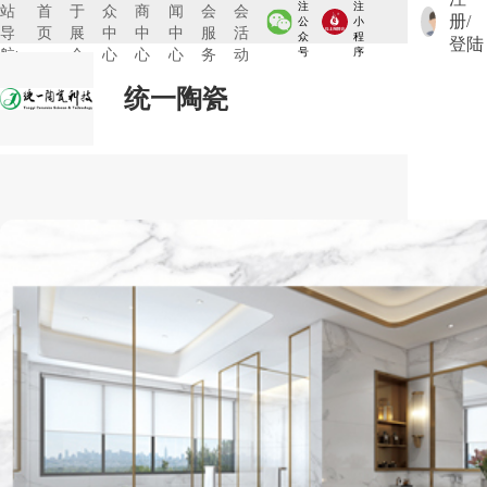
注
注
站
首
于
众
商
闻
会
会
册/
公
小
导
页
展
中
中
中
服
活
众
程
登陆
航:
会
心
心
心
务
动
号
序
统一陶瓷