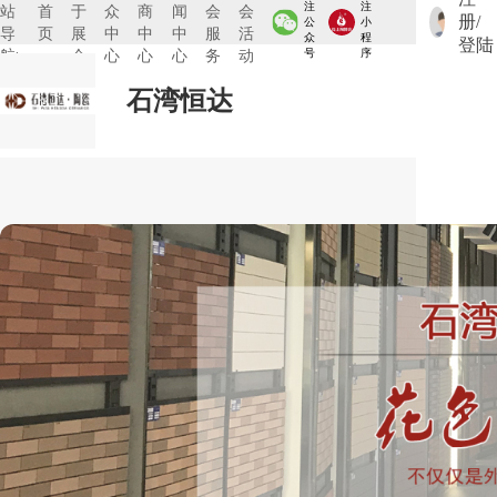
注
注
站
首
于
众
商
闻
会
会
册/
公
小
导
页
展
中
中
中
服
活
众
程
登陆
航:
会
心
心
心
务
动
号
序
石湾恒达