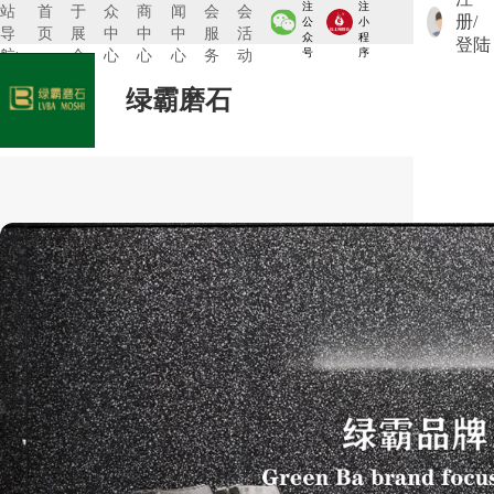
注
注
站
首
于
众
商
闻
会
会
册/
公
小
导
页
展
中
中
中
服
活
众
程
登陆
航:
会
心
心
心
务
动
号
序
绿霸磨石