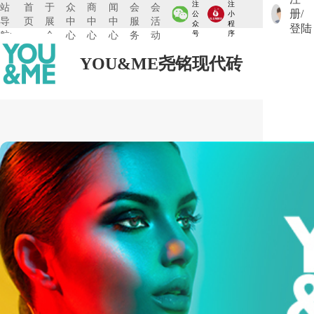
注
注
站
首
于
众
商
闻
会
会
册/
公
小
导
页
展
中
中
中
服
活
众
程
登陆
航:
会
心
心
心
务
动
号
序
YOU&ME尧铭现代砖