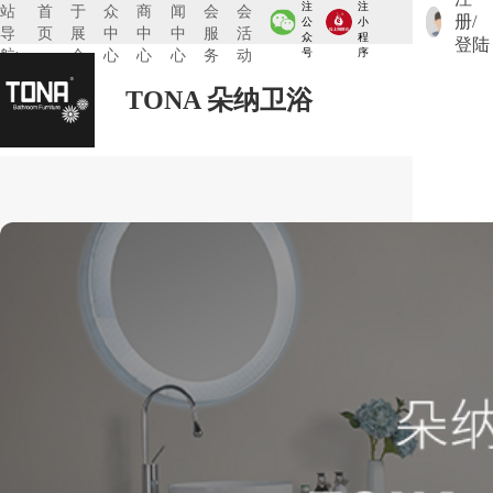
注
注
站
首
于
众
商
闻
会
会
册/
公
小
导
页
展
中
中
中
服
活
众
程
登陆
航:
会
心
心
心
务
动
号
序
TONA 朵纳卫浴