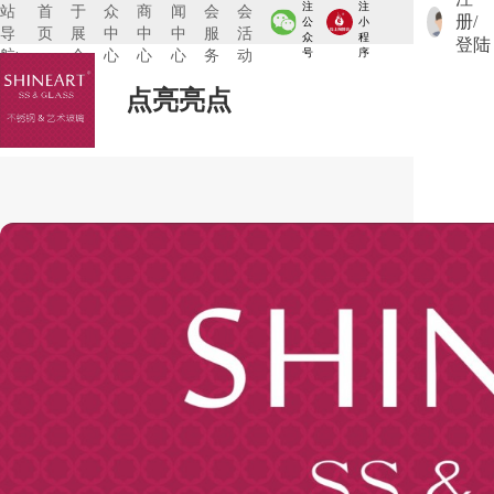
注
注
站
首
于
众
商
闻
会
会
册/
公
小
导
页
展
中
中
中
服
活
众
程
登陆
航:
会
心
心
心
务
动
号
序
点亮亮点