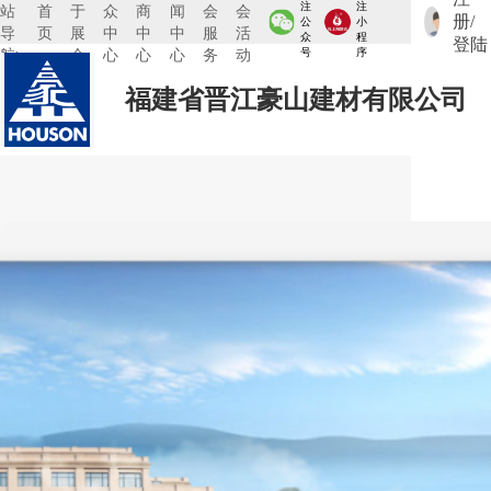
注
注
站
首
于
众
商
闻
会
会
册/
公
小
导
页
展
中
中
中
服
活
众
程
登陆
航:
会
心
心
心
务
动
号
序
福建省晋江豪山建材有限公司