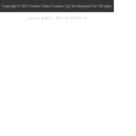
Copyright © 2011 Foshan China Ceramics City Development Ltd. All rights
reserved.
备案号：粤ICP备12003697号