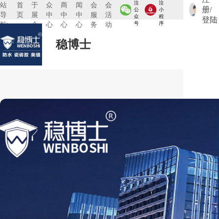
注
注
站
首
于
众
商
闻
会
会
册/
公
小
导
页
展
中
中
中
服
活
众
程
登陆
航:
会
心
心
心
务
动
号
序
稳博士