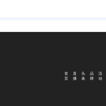
首
直
头
品
活
页
播
条
牌
动