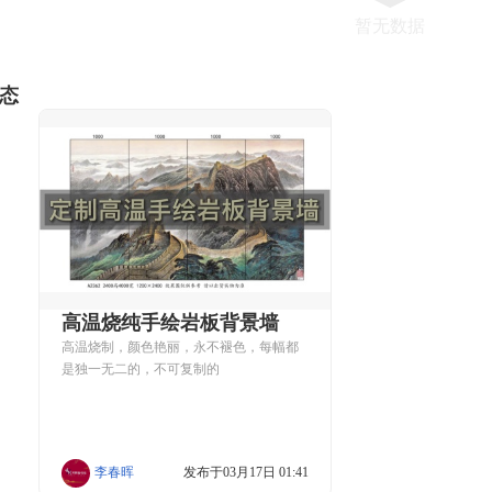
暂无数据
态
高温烧纯手绘岩板背景墙
高温烧制，颜色艳丽，永不褪色，每幅都
是独一无二的，不可复制的
李春晖
发布于03月17日 01:41