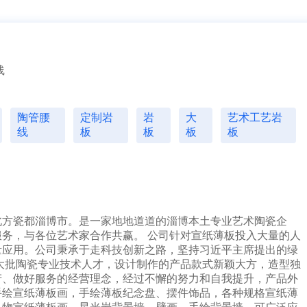
1分钟前 湖北胡先生成功提交需求
10分钟前 四川贺先生成功提交需求
17分钟前 北京吴女士成功提交需求
2分钟前 山东甘先生成功提交需求
3分钟前 广东古先生成功提交需求
线
1分钟前 湖北胡先生成功提交需求
10分钟前 四川贺先生成功提交需求
37分钟前 北京吴女士成功提交需求
2分钟前 山东甘先生成功提交需求
陶管腰
定制岩
岩
大
艺术工艺岩
3分钟前 广东古先生成功提交需求
线
板
板
板
板
12分钟前 湖北胡先生成功提交需求
10分钟前 四川贺先生成功提交需求
7分钟前 北京吴女士成功提交需求
2分钟前 山东甘先生成功提交需求
3分钟前 广东古先生成功提交需求
1分钟前 湖北胡先生成功提交需求
北方瓷都淄博市。是一家地地道道的淄博本土专业艺术陶瓷企
10分钟前 四川贺先生成功提交需求
务，与各位艺术家合作共赢。 公司针对宣纸薄板投入大量的人
27分钟前 北京吴女士成功提交需求
量应用。公司秉承于走科技创新之路，坚持习近平主席提出的绿
2分钟前 山东甘先生成功提交需求
大批陶瓷专业技术人才，设计制作的产品款式新颖大方，造型独
3分钟前 广东古先生成功提交需求
产、做好服务的经营理念，经过不懈的努力和自我提升，产品外
4分钟前 湖北胡先生成功提交需求
手绘宣纸薄板画，手绘薄板纪念盘、摆件饰品，各种规格宣纸薄
10分钟前 四川贺先生成功提交需求