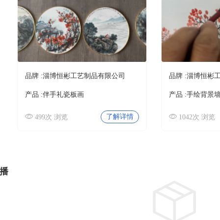
品牌 :
淄博恒彬工艺制品有限公司
品牌 :
淄博恒彬
产品 :
伴手礼瓷板画
产品 :
手绘背景
了解详情
499次 浏览
1042次 浏览
播