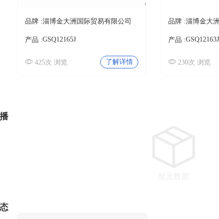
品牌 :
淄博金大洲国际贸易有限公司
品牌 :
淄博金大
GSQ12165J
GSQ12163J
产品 :
产品 :
了解详情
425次 浏览
230次 浏览
播
暂无数据
态