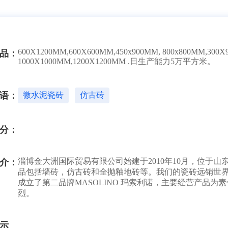
600X1200MM,600X600MM,450x900MM, 800x800MM,300
品：
1000X1000MM,1200X1200MM .日生产能力5万平方米。
语：
微水泥瓷砖
仿古砖
分：
淄博金大洲国际贸易有限公司始建于2010年10月，位于
介：
品包括墙砖，仿古砖和全抛釉地砖等。我们的瓷砖远销世界
成立了第二品牌MASOLINO 玛索利诺，主要经营产品
烈。
示