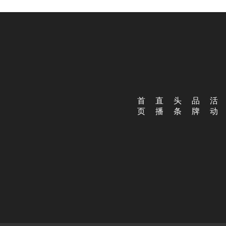
首
直
头
品
活
页
播
条
牌
动