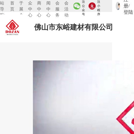
注
注
站
首
于
众
商
闻
会
会
册/
公
小
导
页
展
中
中
中
服
活
众
程
登陆
航:
会
心
心
心
务
动
号
序
佛山市东峪建材有限公司