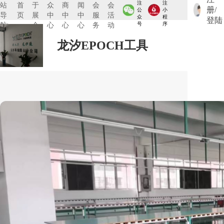
注
注
站
首
于
众
商
闻
会
会
册/
公
小
导
页
展
中
中
中
服
活
众
程
登陆
航:
会
心
心
心
务
动
号
序
龙汐EPOCH工具