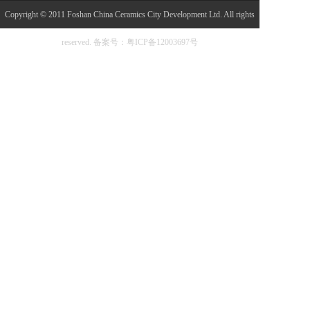
Copyright © 2011 Foshan China Ceramics City Development Ltd. All rights
reserved.
备案号：粤ICP备12003697号