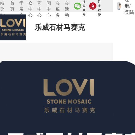
注
注
站
首
于
众
商
闻
会
会
册/
公
小
导
页
展
中
中
中
服
活
众
程
登陆
航:
会
心
心
心
务
动
号
序
乐威石材马赛克