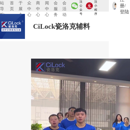
注
注
站
首
于
众
商
闻
会
会
册/
公
小
导
页
展
中
中
中
服
活
众
程
登陆
航:
会
心
心
心
务
动
号
序
CiLock瓷洛克辅料