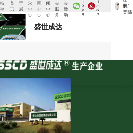
注
注
站
首
于
众
商
闻
会
会
册/
公
小
导
页
展
中
中
中
服
活
众
程
登陆
航:
会
心
心
心
务
动
号
序
盛世成达