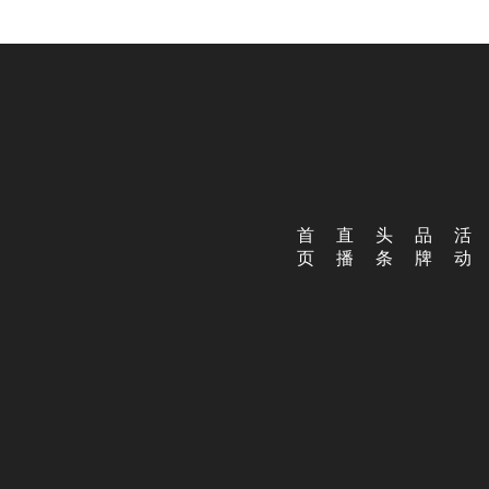
首
直
头
品
活
页
播
条
牌
动