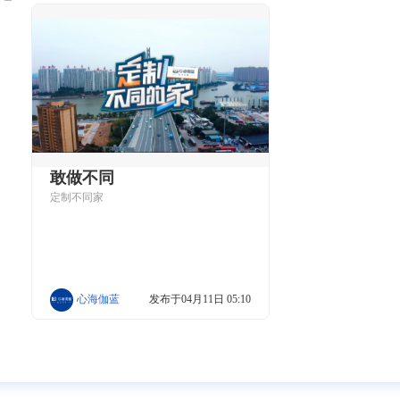
敢做不同
定制不同家
心海伽蓝
发布于04月11日 05:10