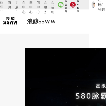
注
注
站
首
于
众
商
闻
会
会
册/
公
小
导
页
展
中
中
中
服
活
众
程
登陆
航:
会
心
心
心
务
动
号
序
浪鲸SSWW