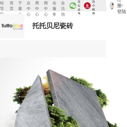
注
注
站
首
于
众
商
闻
会
会
册/
公
小
导
页
展
中
中
中
服
活
众
程
登陆
航:
会
心
心
心
务
动
号
序
托托贝尼瓷砖