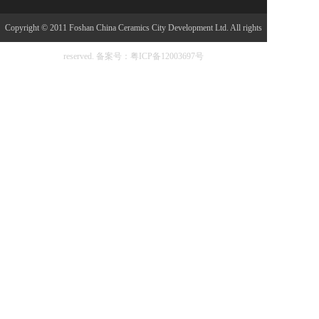
Copyright © 2011 Foshan China Ceramics City Development Ltd. All rights
reserved.
备案号：粤ICP备12003697号