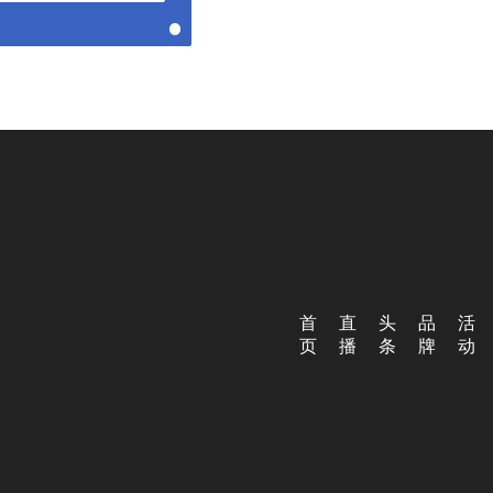
首
直
头
品
活
页
播
条
牌
动