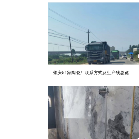
1
肇庆51家陶瓷厂联系方式及生产线总览