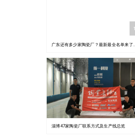
1
广东还有多少家陶瓷厂？最新最全名单来了…
1
淄博47家陶瓷厂联系方式及生产线总览