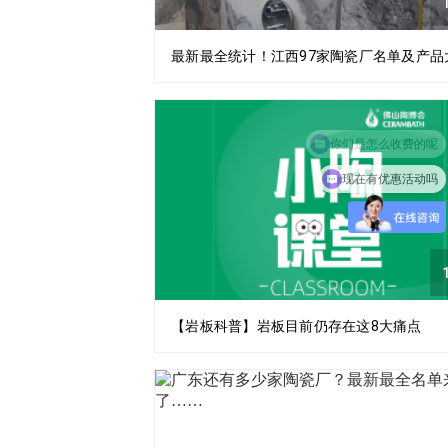
1
最新最全统计！江西97家陶瓷厂名单及产品
现在有优惠活动吗
1
【岩板科普】岩板目前仍存在这8大痛点