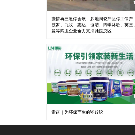
1
疫情再三逼停会展，多地陶瓷产区停工停产
波罗、九牧、惠达、恒洁、四季沐歌、英皇
曼等陶卫企业全力支持驰援疫区​
1
雷诺｜为环保而生的瓷砖胶