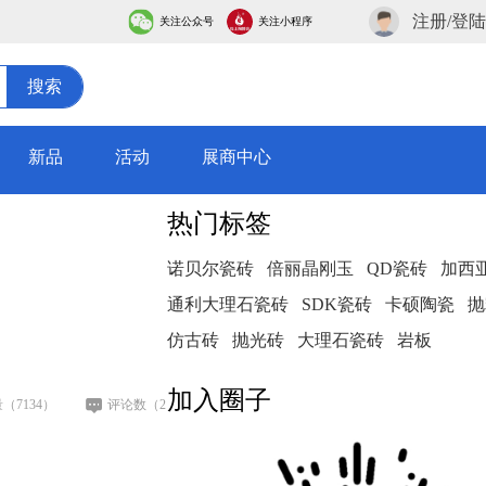
注册/登陆
关注公众号
关注小程序
搜索
新品
活动
展商中心
热门标签
诺贝尔瓷砖
倍丽晶刚玉
QD瓷砖
加西
通利大理石瓷砖
SDK瓷砖
卡硕陶瓷
抛
仿古砖
抛光砖
大理石瓷砖
岩板
加入圈子
（7134）
评论数（2）