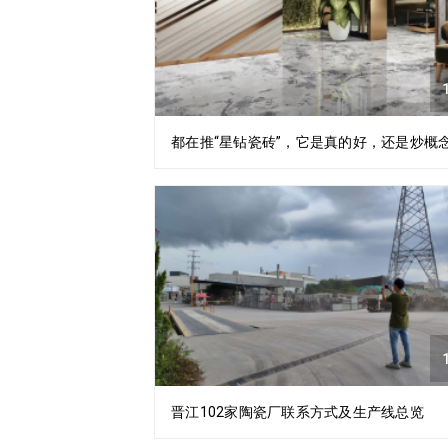
1
都在推“星钻瓷砖”，它是真的好，还是炒概
1
晋江102家陶瓷厂联系方式及生产线总览