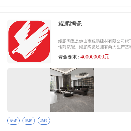
鲲鹏陶瓷
鲲鹏陶瓷是佛山市鲲鹏建材有限公司旗
销商赋能。鲲鹏陶瓷还拥有两大生产基
企业。
400000000元
资金要求 :
瓷砖
地砖
墙砖