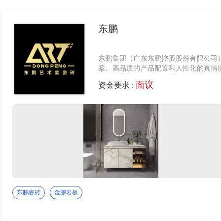
东鹏
东鹏集团（广东东鹏控股股份有限公司）
案、高品质的产品配置和人性化的真情服务
院、上海环球金融中心、美国帝国大厦等。
面议
资金要求 :
专利 1000 多项，在玻化砖、釉面砖
国家和地区注册国际商标，产品畅销海
瓷赢得世界尊敬。 凭借其强大的产品
东鹏将不断创新超越，为更多用户提供品
东鹏瓷砖
金鹏岩板