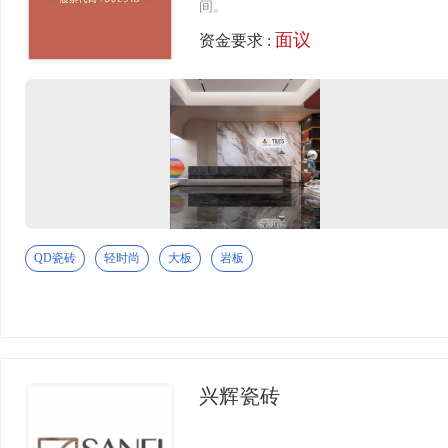
间。
面议
资金要求 :
QD瓷砖
轻时尚
大板
岩板
兴辉瓷砖