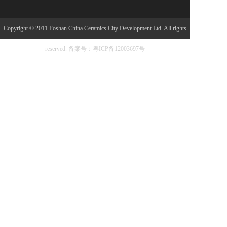
Copyright © 2011 Foshan China Ceramics City Development Ltd. All rights
reserved.
备案号：粤ICP备12003697号