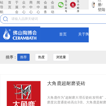
注
注
站
首
于
众
商
闻
会
会
册/
公
小
导
页
展
中
中
中
服
活
众
程
登陆
航:
会
心
心
心
务
动
号
序
首页
关于陶博会
排序：
推荐
热度
浏览量
大角鹿超耐磨瓷砖
大角鹿作为“超耐磨大理石瓷砖发明者
磨度比普通瓷砖高出3倍。大角鹿是耐磨度全球第一和超耐磨发明专利数量第一