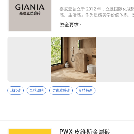
嘉尼亚创立于 2012 年，立足国际化
感、生活感」作为质感美学价值体系。发
商。
资金要求 :
现代砖
全球邀约
仿古质感砖
专精特新
PWX-皮维斯金属砖